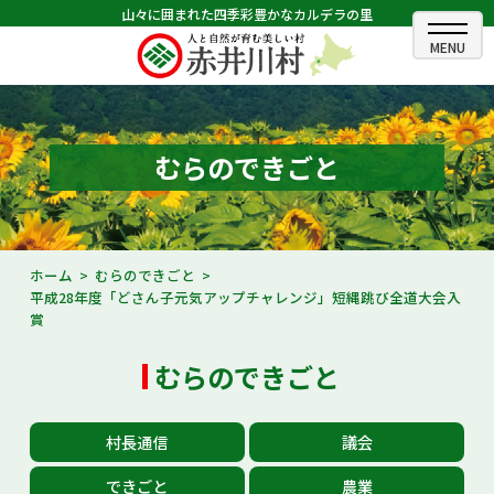
山々に囲まれた四季彩豊かなカルデラの里
ホーム
むらのできごと
むらのできごと
むらのプロフィール
くらしの情報
ホーム
むらのできごと
平成28年度「どさん子元気アップチャレンジ」短縄跳び全道大会入
村長室
賞
ふるさと納税
むらのできごと
観光・イベント情報
村長通信
議会
あかいがわ広報
できごと
農業