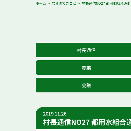
ホーム
むらのできごと
村長通信NO27 都用水組合通
村長通信
農業
会議
2019.11.26
村長通信NO27 都用水組