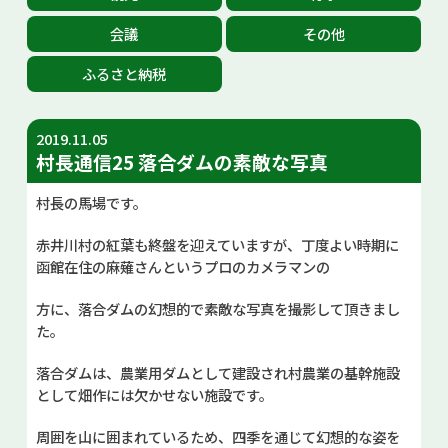
お問い合せ
会議
その他
ふるさと納税
Select Language
▼
2019.11.05
村長通信25 落合ダムの素敵な写真
村長の馬場です。
赤井川村の紅葉も終盤を迎えていますが、丁度よい時期に
函館在住の麻薙さんというプロのカメラマンの
方に、落合ダムの幻想的で素敵な写真を撮影して頂きまし
た。
落合ダムは、農業用ダムとして建設され村農業の基幹施設
として畑作には欠かせない施設です。
周囲を山に囲まれているため、四季を通じて幻想的な姿を