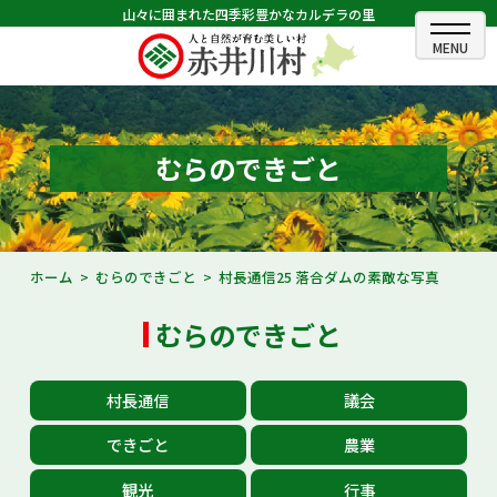
山々に囲まれた四季彩豊かなカルデラの里
ホーム
むらのできごと
むらのできごと
むらのプロフィール
くらしの情報
ホーム
むらのできごと
村長通信25 落合ダムの素敵な写真
村長室
むらのできごと
ふるさと納税
村長通信
議会
観光・イベント情報
できごと
農業
あかいがわ広報
観光
行事