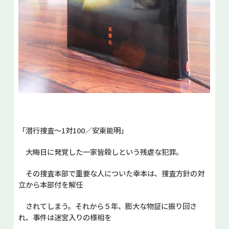
「潜行捜査～1対100／安東能明」
大晦日に発覚した一家皆殺しという残虐な犯罪。
その捜査本部で重要な人についた幸本は、捜査方針の対
立から本部付を解任
されてしまう。それから５年、膨大な物証に振り回さ
れ、事件は迷宮入りの様相を