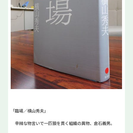
「臨場／横山秀夫」
辛辣な物言いで一匹狼を貫く組織の異物、倉石義男。