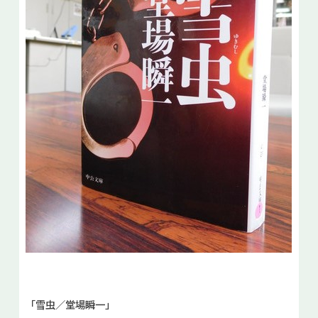
「雪虫／堂場瞬一」