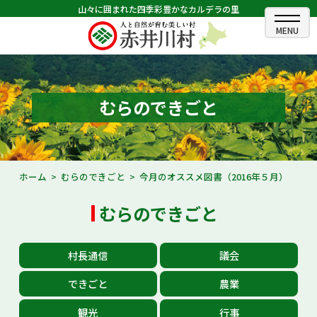
山々に囲まれた四季彩豊かなカルデラの里
ホーム
むらのできごと
むらのできごと
むらのプロフィール
くらしの情報
ホーム
むらのできごと
今月のオススメ図書（2016年５月）
村長室
むらのできごと
ふるさと納税
村長通信
議会
観光・イベント情報
できごと
農業
あかいがわ広報
観光
行事