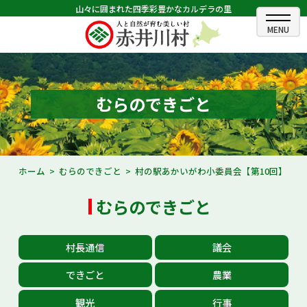
山々に囲まれた四季彩豊かなカルデラの里
ホーム
むらのできごと
むらのできごと
むらのプロフィール
くらしの情報
ホーム
むらのできごと
村の駅あかいがわ小委員会【第10回】
村長室
むらのできごと
ふるさと納税
村長通信
議会
観光・イベント情報
できごと
農業
あかいがわ広報
観光
行事