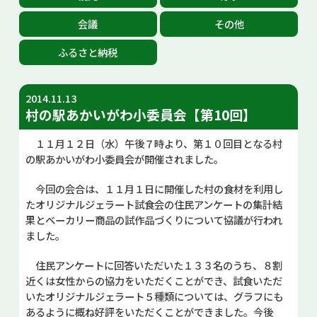
お問い合せ
会議
その他
ふるさと納税
Select Language
▼
2014.11.13
村の駅あかいがわ小委員会【第10回】
１１月１２日（水）午後７時より、第１０回目となる村
の駅あかいがわ小委員会が開催されました。
今回の会合は、１１月１日に開催した村の食材を利用し
たオリジナルジェラート試食会の住民アンケートの集計結
果とベーカリー商品の試作品づくりについて協議が行われ
ました。
住民アンケートに回答いただいた１３３名のうち、８割
近くは女性からの協力をいただくことができ、試食いただ
いたオリジナルジェラート５種類については、グラフにも
あるように概ね好評をいただくことができました。今後