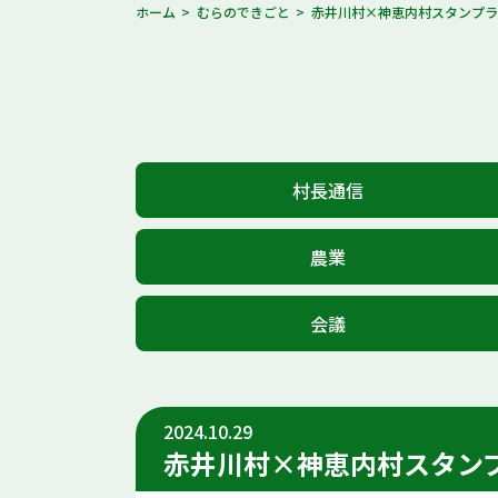
ホーム
むらのできごと
赤井川村×神恵内村スタンプ
村長通信
農業
会議
2024.10.29
赤井川村×神恵内村スタン