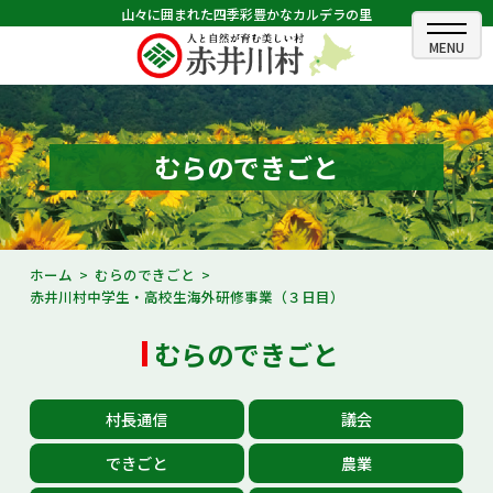
山々に囲まれた四季彩豊かなカルデラの里
ホーム
むらのできごと
むらのできごと
むらのプロフィール
くらしの情報
ホーム
むらのできごと
赤井川村中学生・高校生海外研修事業（３日目）
村長室
むらのできごと
ふるさと納税
観光・イベント情報
村長通信
議会
あかいがわ広報
できごと
農業