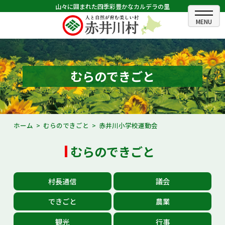
山々に囲まれた四季彩豊かなカルデラの里
ホーム
むらのできごと
むらのできごと
むらのプロフィール
くらしの情報
ホーム
むらのできごと
赤井川小学校運動会
村長室
むらのできごと
ふるさと納税
村長通信
議会
観光・イベント情報
できごと
農業
あかいがわ広報
観光
行事