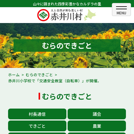
山々に囲まれた四季彩豊かなカルデラの里
ホーム
むらのできごと
むらのできごと
むらのプロフィール
くらしの情報
ホーム
むらのできごと
赤井川小学校で「交通安全教室（自転車）」が開催。
村長室
むらのできごと
ふるさと納税
観光・イベント情報
村長通信
議会
あかいがわ広報
できごと
農業