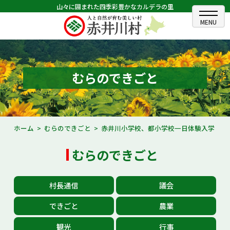
山々に囲まれた四季彩豊かなカルデラの里
ホーム
むらのできごと
むらのできごと
むらのプロフィール
くらしの情報
ホーム
むらのできごと
赤井川小学校、都小学校一日体験入学
村長室
むらのできごと
ふるさと納税
村長通信
議会
観光・イベント情報
できごと
農業
あかいがわ広報
観光
行事