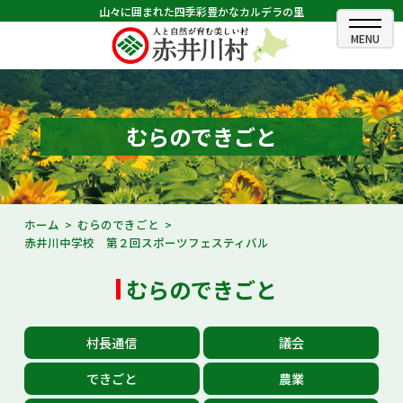
山々に囲まれた四季彩豊かなカルデラの里
ホーム
むらのできごと
むらのできごと
むらのプロフィール
くらしの情報
ホーム
むらのできごと
赤井川中学校 第２回スポーツフェスティバル
村長室
むらのできごと
ふるさと納税
観光・イベント情報
村長通信
議会
あかいがわ広報
できごと
農業