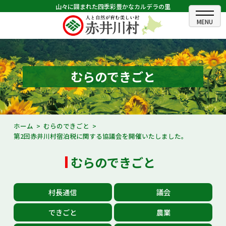
山々に囲まれた四季彩豊かなカルデラの里
ホーム
むらのできごと
むらのできごと
むらのプロフィール
くらしの情報
ホーム
むらのできごと
第2回赤井川村宿泊税に関する協議会を開催いたしました。
村長室
むらのできごと
ふるさと納税
観光・イベント情報
村長通信
議会
あかいがわ広報
できごと
農業