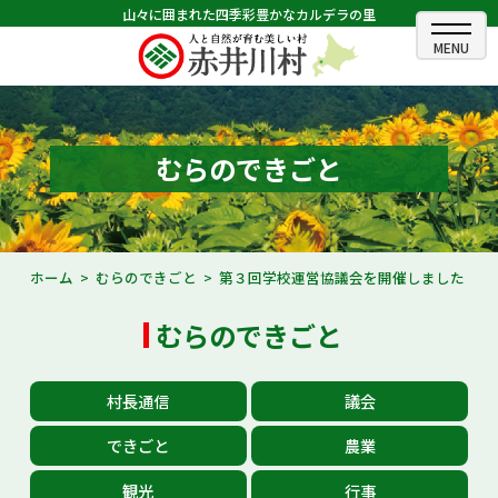
山々に囲まれた四季彩豊かなカルデラの里
ホーム
むらのできごと
むらのできごと
むらのプロフィール
くらしの情報
ホーム
むらのできごと
第３回学校運営協議会を開催しました
村長室
むらのできごと
ふるさと納税
村長通信
議会
観光・イベント情報
できごと
農業
あかいがわ広報
観光
行事