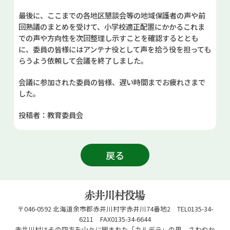
最後に、ここまでの各地区懇談会等の地域保護者の声や前
回熟議のまとめを受けて、小学校適正配置にかかるこれま
での声や方向性を次回整理し示すことを確認するととも
に、委員の皆様にはアンテナ役として声を拾う役を担っても
らうよう依頼して会議を終了しました。
会議に参加された委員の皆様、遅い時間までお疲れさまで
した。
投稿者：教育委員会
戻る
〒046-0592 北海道余市郡赤井川村字赤井川74番地2 TEL0135-34-
6211 FAX0135-34-6644
赤井川村はその四方を山々に囲まれた「カルデラ」の里。さわやか