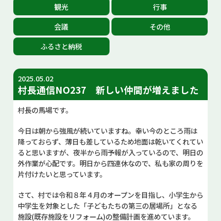
観光
行事
お問い合せ
会議
その他
Select Language
▼
ふるさと納税
2025.05.02
村長通信NO237 新しい仲間が増えました
村長の馬場です。
今日は朝から強風が続いていますね。幸い今のところ雨は
降っておらず、薄日も差しているため地面は乾いてくれてい
ると思いますが、夜半から雨予報が入っているので、明日の
外作業が心配です。明日から四連休なので、私も家の周りを
片付けたいと思っています。
さて、村では令和８年４月のオープンを目指し、小学生から
中学生を対象とした「子どもたちの第三の居場所」となる
施設(既存施設をリフォーム)の整備計画を進めています。