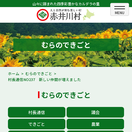
山々に囲まれた四季彩豊かなカルデラの里
ホーム
むらのできごと
むらのできごと
むらのプロフィール
くらしの情報
ホーム
むらのできごと
村長通信NO237 新しい仲間が増えました
村長室
むらのできごと
ふるさと納税
観光・イベント情報
村長通信
議会
あかいがわ広報
できごと
農業