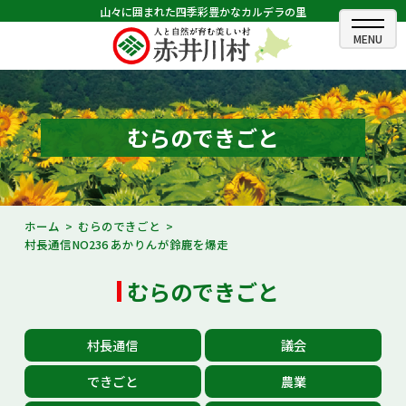
山々に囲まれた四季彩豊かなカルデラの里
ホーム
むらのできごと
むらのできごと
むらのプロフィール
くらしの情報
ホーム
むらのできごと
村長通信NO236 あかりんが鈴鹿を爆走
村長室
むらのできごと
ふるさと納税
観光・イベント情報
村長通信
議会
あかいがわ広報
できごと
農業