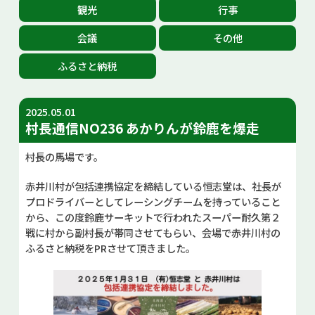
観光
行事
お問い合せ
会議
その他
Select Language
▼
ふるさと納税
2025.05.01
村長通信NO236 あかりんが鈴鹿を爆走
村長の馬場です。
赤井川村が包括連携協定を締結している恒志堂は、社長が
プロドライバーとしてレーシングチームを持っていること
から、この度鈴鹿サーキットで行われたスーパー耐久第２
戦に村から副村長が帯同させてもらい、会場で赤井川村の
ふるさと納税をPRさせて頂きました。