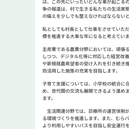
は、この先にいったいどんな事が起こる
争の報道は、村で生きる私たちの生活実
の備えを少しでも整えなければならない
私としても村長として仕事をさせていた
標を推進する大事な年になると考えてい
主産業である農業分野においては、頑張
しつつ、デジタル化等に対応した経営改
や新規就農希望者の受け入れを引き続き
効活用した施策の充実を目指します。
子育て支援については、小学校の統合に合
め、世代間の交流も展開できるよう進め
ます。
生活関連分野では、診療所の運営体制が
る環境づくりを推進します。また、むら
より利用しやすいバスを目指し安全運行