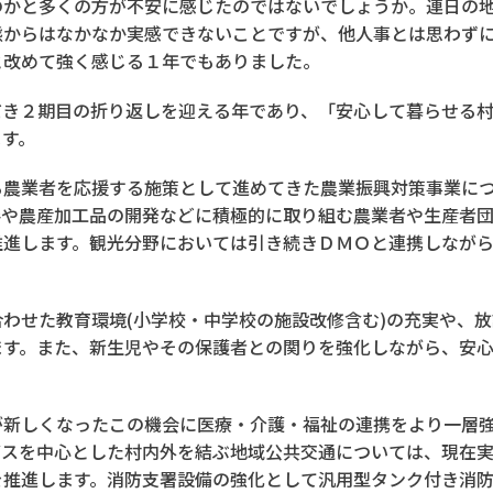
のかと多くの方が不安に感じたのではないでしょうか。連日の
態からはなかなか実感できないことですが、他人事とは思わず
と改めて強く感じる１年でもありました。
だき２期目の折り返しを迎える年であり、「安心して暮らせる
ます。
る農業者を応援する施策として進めてきた農業振興対策事業に
善や農産加工品の開発などに積極的に取り組む農業者や生産者
推進します。観光分野においては引き続きＤＭＯと連携しなが
わせた教育環境(小学校・中学校の施設改修含む)の充実や、
ます。また、新生児やその保護者との関りを強化しながら、安
新しくなったこの機会に医療・介護・福祉の連携をより一層強
バスを中心とした村内外を結ぶ地域公共交通については、現在
を推進します。消防支署設備の強化として汎用型タンク付き消