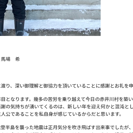
 馬場 希
。
に渡り、深い御理解と御協力を頂いていることに感謝とお礼を
年目となります。幾多の苦労を乗り越えて今日の赤井川村を築
感謝の気持ちが湧いてくるのは、新しい年を迎え何かと混沌と
主人公であることを私自身が感じているからだと思います。
能登半島を襲った地震は正月気分を吹き飛ばす出来事でしたが