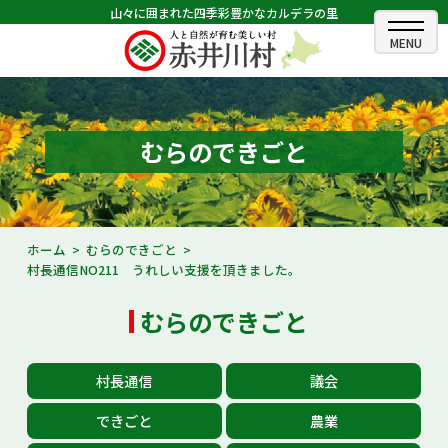
山々に囲まれた四季彩豊かなカルデラの里
ホーム
むらのできごと
むらのできごと
むらのプロフィール
くらしの情報
ホーム
むらのできごと
村長通信NO211 うれしい支援を頂きました。
村長室
むらのできごと
ふるさと納税
観光・イベント情報
村長通信
議会
あかいがわ広報
できごと
農業