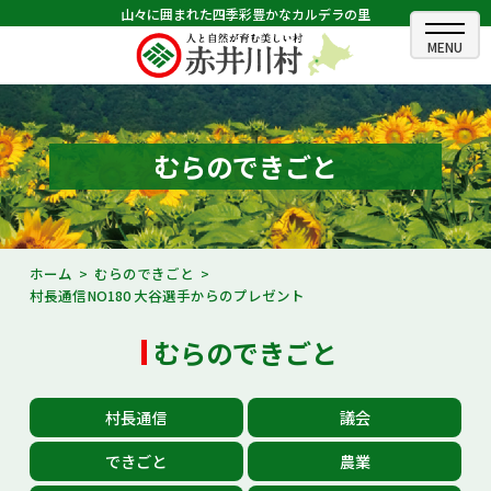
山々に囲まれた四季彩豊かなカルデラの里
ホーム
むらのできごと
むらのできごと
むらのプロフィール
くらしの情報
ホーム
むらのできごと
村長通信NO180 大谷選手からのプレゼント
村長室
むらのできごと
ふるさと納税
観光・イベント情報
村長通信
議会
あかいがわ広報
できごと
農業