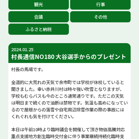
観光
行事
お問い合せ
会議
その他
Select Language
▼
ふるさと納税
2024.01.25
村長通信NO180 大谷選手からのプレゼント
村長の馬場です。
全道的に大荒れの天気で余市町では学校が休校していると
聞きました。幸い赤井川村は時々強い吹雪となりますが、
学校もむらバスも今のところ通常通りです。ただこの天気
は明日まで続くので油断は禁物です。気温も高めになってい
るので屋根からの落雪や自宅周辺除雪作業の際の事故には
くれぐれも気を付けてください。
本日は午前10時より臨時議会を開催して頂き物価高騰対応
重点支援地方創生臨時交付金に伴う事業継続持続化臨時支