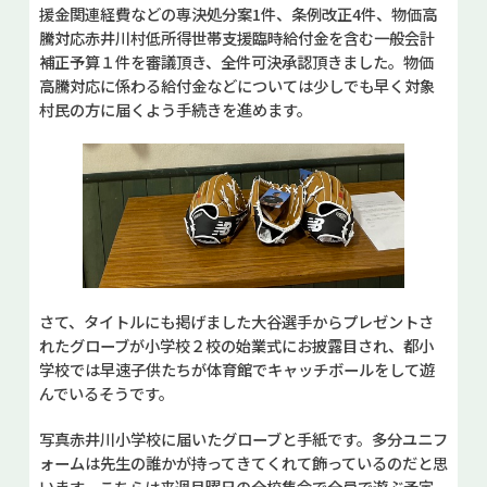
援金関連経費などの専決処分案1件、条例改正4件、物価高
騰対応赤井川村低所得世帯支援臨時給付金を含む一般会計
補正予算１件を審議頂き、全件可決承認頂きました。物価
高騰対応に係わる給付金などについては少しでも早く対象
村民の方に届くよう手続きを進めます。
さて、タイトルにも掲げました大谷選手からプレゼントさ
れたグローブが小学校２校の始業式にお披露目され、都小
学校では早速子供たちが体育館でキャッチボールをして遊
んでいるそうです。
写真赤井川小学校に届いたグローブと手紙です。多分ユニフ
ォームは先生の誰かが持ってきてくれて飾っているのだと思
います。こちらは来週月曜日の全校集会で全員で遊ぶ予定