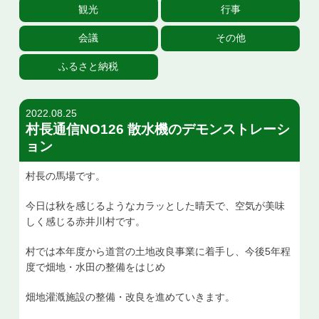
観光
行事
お問い合せ
会議
その他
ふるさと納税
2022.08.25
村長通信NO126 散水機のデモンストレーシ
ョン
村長の馬場です。
今日は秋を感じるようなカラッとした晴天で、空気が美味
しく感じる赤井川村です。
村では本年度から道営の土地改良事業に着手し、今後5年程
度で畑地・水田の整備をはじめ
畑地灌漑施設の整備・改良を進めていきます。