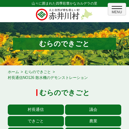
山々に囲まれた四季彩豊かなカルデラの里
ホーム
むらのできごと
むらのできごと
むらのプロフィール
くらしの情報
ホーム
むらのできごと
村長通信NO126 散水機のデモンストレーション
村長室
むらのできごと
ふるさと納税
観光・イベント情報
村長通信
議会
あかいがわ広報
できごと
農業