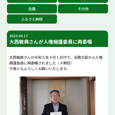
お問い合せ
会議
その他
ふるさと納税
Select Language
▼
2023.04.17
大西敏典さんが人権擁護委員に再委嘱
大西敏典さんが令和５年４月１日付で、法務大臣から人権
擁護委員に再委嘱されました（４期目）
今後ともよろしくお願いいたします。