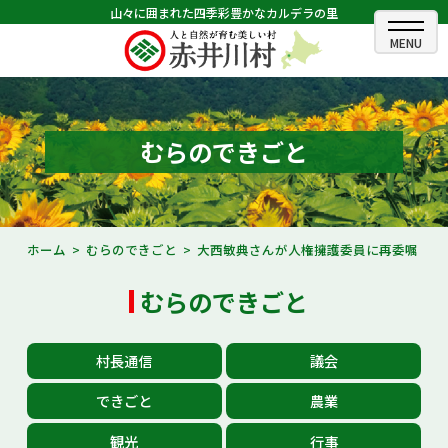
山々に囲まれた四季彩豊かなカルデラの里
ホーム
むらのできごと
むらのできごと
むらのプロフィール
くらしの情報
ホーム
むらのできごと
大西敏典さんが人権擁護委員に再委嘱
村長室
むらのできごと
ふるさと納税
村長通信
議会
観光・イベント情報
できごと
農業
あかいがわ広報
観光
行事