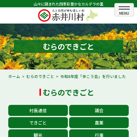
山々に囲まれた四季彩豊かなカルデラの里
ホーム
むらのできごと
むらのできごと
むらのプロフィール
くらしの情報
ホーム
むらのできごと
令和8年度「歩こう会」を行いました
村長室
むらのできごと
ふるさと納税
村長通信
議会
観光・イベント情報
できごと
農業
あかいがわ広報
観光
行事