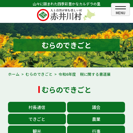
山々に囲まれた四季彩豊かなカルデラの里
ホーム
むらのできごと
むらのできごと
むらのプロフィール
くらしの情報
ホーム
むらのできごと
令和6年度 税に関する書道展
村長室
むらのできごと
ふるさと納税
村長通信
議会
観光・イベント情報
できごと
農業
あかいがわ広報
観光
行事