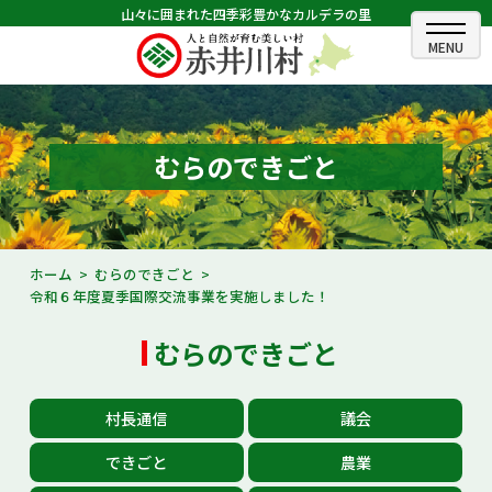
山々に囲まれた四季彩豊かなカルデラの里
ホーム
むらのできごと
むらのできごと
むらのプロフィール
くらしの情報
ホーム
むらのできごと
令和６年度夏季国際交流事業を実施しました！
村長室
むらのできごと
ふるさと納税
観光・イベント情報
村長通信
議会
あかいがわ広報
できごと
農業