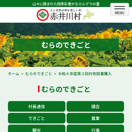
山々に囲まれた四季彩豊かなカルデラの里
ホーム
むらのできごと
むらのできごと
むらのプロフィール
くらしの情報
ホーム
むらのできごと
令和４年度第３回村有図書購入
村長室
むらのできごと
ふるさと納税
村長通信
議会
観光・イベント情報
できごと
農業
あかいがわ広報
観光
行事