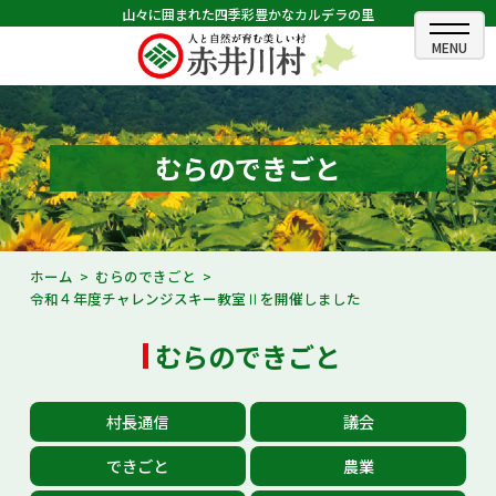
山々に囲まれた四季彩豊かなカルデラの里
ホーム
むらのできごと
むらのできごと
むらのプロフィール
くらしの情報
ホーム
むらのできごと
令和４年度チャレンジスキー教室Ⅱを開催しました
村長室
むらのできごと
ふるさと納税
観光・イベント情報
村長通信
議会
あかいがわ広報
できごと
農業