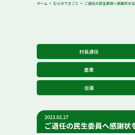
ホーム
むらのできごと
ご退任の民生委員へ感謝状を
村長通信
農業
会議
2023.02.27
ご退任の民生委員へ感謝状