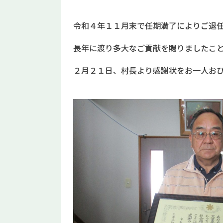
令和４年１１月末で任期満了によりご退
長年に渡り多大なご貢献を賜りましたこ
２月２１日、村長より感謝状をお一人お