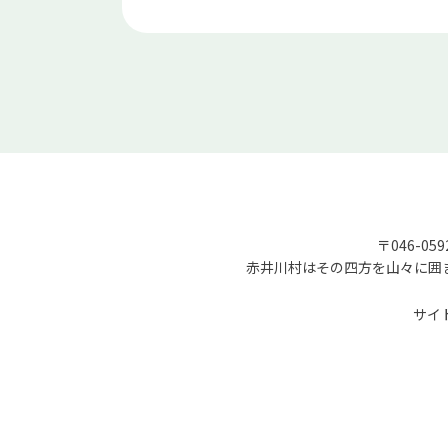
〒046-05
赤井川村はその四方を山々に囲
サイ