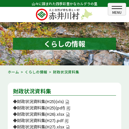
山々に囲まれた四季彩豊かなカルデラの里
ホーム
むらのできごと
くらしの情報
むらのプロフィール
くらしの情報
ホーム
くらしの情報
財政状況資料集
村長室
財政状況資料集
ふるさと納税
◆
財政状況資料集(H25)(xls)
観光・イベント情報
◆
財政状況資料集(H25)(pdf)
◆
財政状況資料集(H26).xlsx
あかいがわ広報
◆
財政状況資料集(H27).pdf
◆
財政状況資料集(H27).xlsx