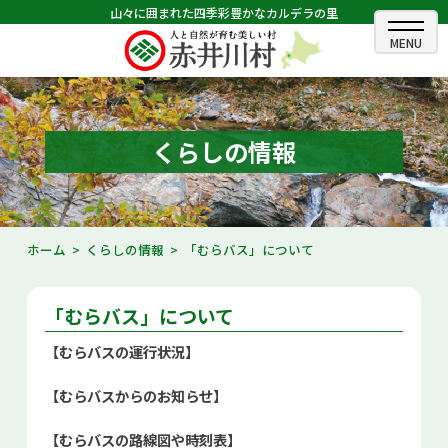
山々に囲まれた四季彩豊かなカルデラの里
ホーム
むらのできごと
くらしの情報
むらのプロフィール
くらしの情報
ホーム
くらしの情報
「むらバス」について
村長室
「むらバス」について
ふるさと納税
【むらバスの運行状況】
観光・イベント情報
【むらバスからのお知らせ】
あかいがわ広報
【むらバスの路線図や時刻表】