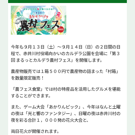
お問い合せ
Select Language
▼
今年も９月１３日（土）～９月１４日（日）の２日間の日
程で、赤井川村役場向かいのカルデラ公園を会場に「第３
回 まるっとカルデラ農村フェス」を開催します。
農産物販売では１箱５００円で農産物の詰まった「村箱」
を数量限定販売！
「農フェス食堂」では村の特産品を活用したグルメを堪能
することができます。
また、ゲーム大会「あかりんピック」、今年はなんと土曜
の夜は「光と響のファンタジー」、日曜の夜は赤井川村の
夜を彩る合計１，０００発の花火大会と、
両日花火が開催されます。