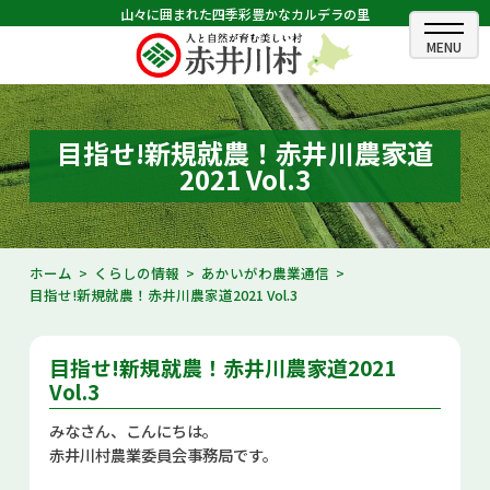
山々に囲まれた四季彩豊かなカルデラの里
ホーム
むらのできごと
目指せ!新規就農！赤井川農家道
2021 Vol.3
むらのプロフィール
くらしの情報
ホーム
くらしの情報
あかいがわ農業通信
目指せ!新規就農！赤井川農家道2021 Vol.3
村長室
ふるさと納税
目指せ!新規就農！赤井川農家道2021
Vol.3
観光・イベント情報
みなさん、こんにちは。
赤井川村農業委員会事務局です。
あかいがわ広報