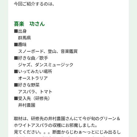
今回ご紹介するのは、
お問い合せ
喜楽 功さん
Select Language
▼
■出身
群馬県
■趣味
スノーボード、登山、音楽鑑賞
■好きな曲／歌手
ジャズ、ダンスミュージック
■いってみたい場所
オーストラリア
■好きな野菜
アスパラ、トマト
■受入先（研修先）
井村農園
取材は、研修先の井村農園さんにて今が旬のグリーン＆
ホワイトアスパラの収穫にお邪魔しました。
見てください。。。断面からじわぁ～っとにじみ出るし