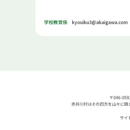
学校教育係
kyouiku3@akaigawa.com
〒046-05
赤井川村はその四方を山々に囲
サイ