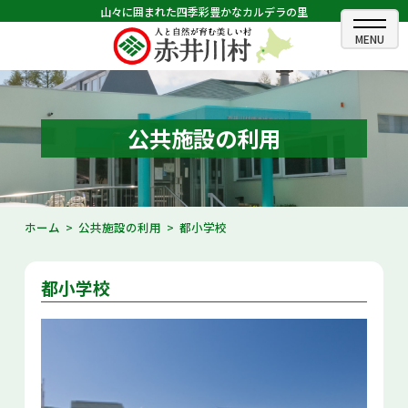
山々に囲まれた四季彩豊かなカルデラの里
閉じる
閉じる
ホーム
むらのできごと
公共施設の利用
むらのプロフィール
くらしの情報
ホーム
公共施設の利用
都小学校
村長室
都小学校
ふるさと納税
観光・イベント情報
あかいがわ広報