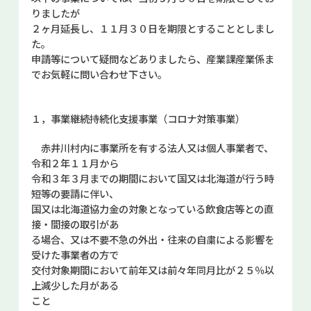
お問い合せ
りましたが
２ヶ月延長し、１１月３０日を期限とすることとしまし
た。
Select Language
▼
申請等について疑問などありましたら、産業課産業係ま
でお気軽に問い合わせ下さい。
１，事業継続持続化支援事業（コロナ対策事業）
赤井川村内に事業所を有する法人又は個人事業者で、
令和２年１１月から
令和３年３月までの期間において国又は北海道が⾏う時
短等の要請に伴い、
国又は北海道協⼒⾦の対象となっている飲⾷店等との直
接・間接の取引があ
る場合、又は不要不急の外出・往来の⾃粛による影響を
受けた事業者の方で
交付対象期間において前年又は前々年同月比が２５％以
上減少した月がある
こと