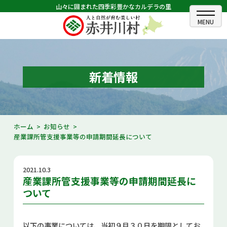
山々に囲まれた四季彩豊かなカルデラの里
ホーム
むらのできごと
新着情報
むらのプロフィール
くらしの情報
ホーム
お知らせ
産業課所管支援事業等の申請期間延長について
村長室
ふるさと納税
2021.10.3
産業課所管支援事業等の申請期間延長に
観光・イベント情報
ついて
あかいがわ広報
以下の事業については、当初９月３０日を期限としてお