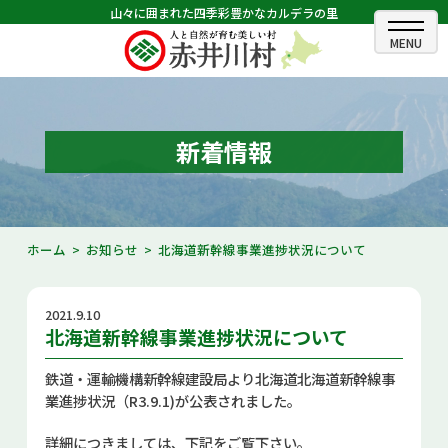
山々に囲まれた四季彩豊かなカルデラの里
ホーム
むらのできごと
新着情報
むらのプロフィール
くらしの情報
ホーム
お知らせ
北海道新幹線事業進捗状況について
村長室
2021.9.10
ふるさと納税
北海道新幹線事業進捗状況について
観光・イベント情報
鉄道・運輸機構新幹線建設局より北海道北海道新幹線事
業進捗状況（R3.9.1)が公表されました。
あかいがわ広報
詳細につきましては、下記をご覧下さい。