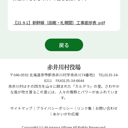
お問い合せ
Select Language
▼
【21.9.1】新幹線（函館・札幌間）工事進捗表 .pdf
戻る
〒046-0592 北海道余市郡赤井川村字赤井川74番地2 TEL0135-34-
6211 FAX0135-34-6644
赤井川村はその四方を山々に囲まれた「カルデラ」の里。さわやか
な風が吹き渡るこの里には、人々の情熱とパワーがあふれていま
す。
サイトマップ
プライバシーポリシー
リンク集
お問い合わせ
あかいがわ広報
Copyright (c) Akaigawa Village All Rights Reserved.