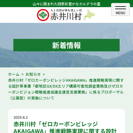
山々に囲まれた四季彩豊かなカルデラの里
ホーム
むらのできごと
新着情報
むらのプロフィール
くらしの情報
ホーム
お知らせ
赤井川村「ゼロカーボンビレッジAKAIGAWA」推進戦略実現に関す
村長室
る設計等事業『都地区GX/DXエリア構築可能性調査業務及びゼロカ
ーボンビジョン戦略推進協議会運営支援業務』に係るプロポーザル
ふるさと納税
（公募型）の実施について
観光・イベント情報
2025.6.2
赤井川村「ゼロカーボンビレッジ
あかいがわ広報
AKAIGAWA」推進戦略実現に関する設計