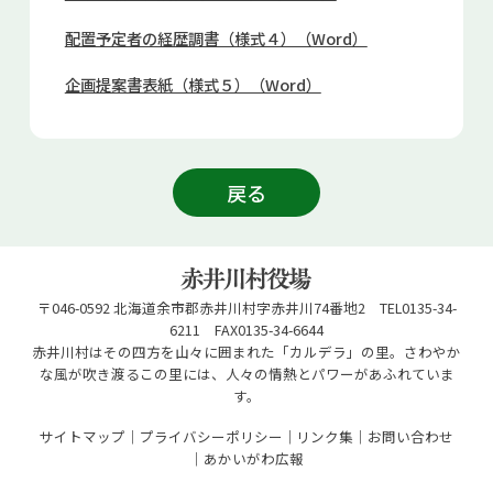
配置予定者の経歴調書（様式４）（Word）
企画提案書表紙（様式５）（Word）
戻る
〒046-0592 北海道余市郡赤井川村字赤井川74番地2 TEL0135-34-
6211 FAX0135-34-6644
赤井川村はその四方を山々に囲まれた「カルデラ」の里。さわやか
な風が吹き渡るこの里には、人々の情熱とパワーがあふれていま
す。
サイトマップ
プライバシーポリシー
リンク集
お問い合わせ
あかいがわ広報