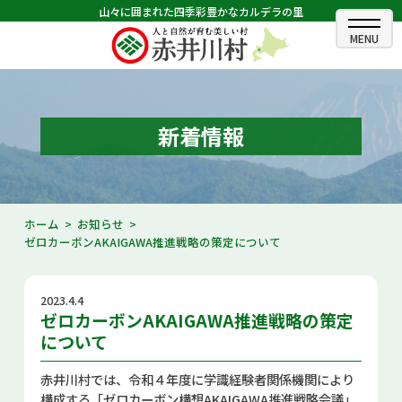
山々に囲まれた四季彩豊かなカルデラの里
ホーム
むらのできごと
新着情報
むらのプロフィール
くらしの情報
ホーム
お知らせ
ゼロカーボンAKAIGAWA推進戦略の策定について
村長室
ふるさと納税
2023.4.4
ゼロカーボンAKAIGAWA推進戦略の策定
観光・イベント情報
について
あかいがわ広報
赤井川村では、令和４年度に学識経験者関係機関により
構成する「ゼロカーボン構想AKAIGAWA推進戦略会議」