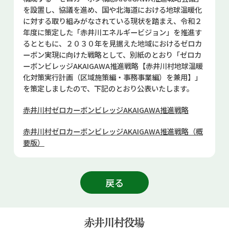
お問い合せ
を設置し、協議を進め、国や北海道における地球温暖化
に対する取り組みがなされている現状を踏まえ、令和２
年度に策定した「赤井川エネルギービジョン」を推進す
Select Language
▼
るとともに、２０３０年を見据えた地域におけるゼロカ
ーボン実現に向けた戦略として、別紙のとおり「ゼロカ
ーボンビレッジAKAIGAWA推進戦略【赤井川村地球温暖
化対策実行計画（区域施策編・事務事業編）を兼用】」
を策定しましたので、下記のとおり公表いたします。
赤井川村ゼロカーボンビレッジAKAIGAWA推進戦略
赤井川村ゼロカーボンビレッジAKAIGAWA推進戦略（概
要版）
戻る