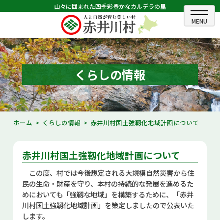
山々に囲まれた四季彩豊かなカルデラの里
ホーム
むらのできごと
くらしの情報
むらのプロフィール
くらしの情報
ホーム
くらしの情報
赤井川村国土強靱化地域計画について
村長室
赤井川村国土強靱化地域計画について
ふるさと納税
この度、村では今後想定される大規模自然災害から住
観光・イベント情報
民の生命・財産を守り、本村の持続的な発展を進めるた
めにおいても「強靱な地域」を構築するために、「赤井
あかいがわ広報
川村国土強靱化地域計画」を策定しましたので公表いた
します。