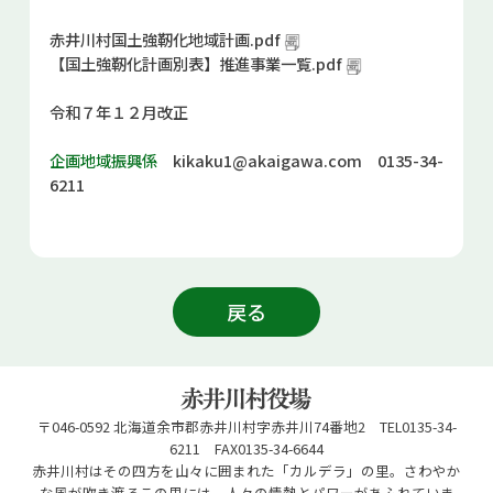
お問い合せ
赤井川村国土強靭化地域計画.pdf
【国土強靭化計画別表】推進事業一覧.pdf
Select Language
▼
令和７年１２月改正
企画地域振興係
kikaku1@akaigawa.com
0135-34-
6211
戻る
〒046-0592 北海道余市郡赤井川村字赤井川74番地2 TEL0135-34-
6211 FAX0135-34-6644
赤井川村はその四方を山々に囲まれた「カルデラ」の里。さわやか
な風が吹き渡るこの里には、人々の情熱とパワーがあふれていま