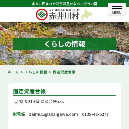
山々に囲まれた四季彩豊かなカルデラの里
ホーム
むらのできごと
くらしの情報
むらのプロフィール
くらしの情報
ホーム
くらしの情報
固定資産台帳
村長室
固定資産台帳
ふるさと納税
R8.3.31固定資産台帳.csv
観光・イベント情報
財務係
zaimu1@akaigawa.com
0135-48-6278
あかいがわ広報