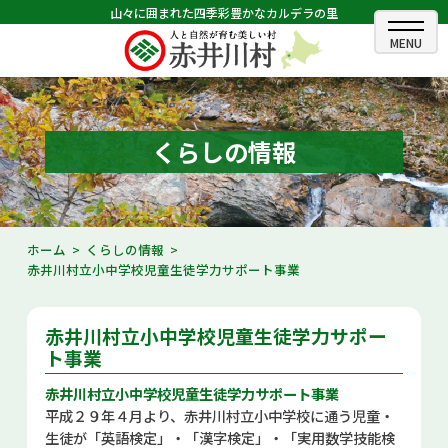
山々に囲まれた四季彩豊かなカルデラの里
ホーム
むらのできごと
くらしの情報
むらのプロフィール
くらしの情報
ホーム
くらしの情報
赤井川村立小中学校児童生徒学力サポート事業
村長室
ふるさと納税
赤井川村立小中学校児童生徒学力サポー
ト事業
観光・イベント情報
赤井川村立小中学校児童生徒学力サポート事業
平成２９年４月より、赤井川村立小中学校に通う児童・
あかいがわ広報
生徒が「英語検定」・「漢字検定」・「実用数学技能検