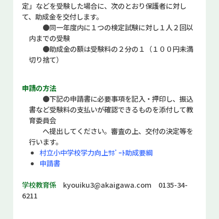
定」などを受験した場合に、次のとおり保護者に対し
お問い合せ
て、助成金を交付します。
●
同一年度内に１つの検定試験に対し１人２回以
Select Language
▼
内までの受験
●
助成金の額は受験料の２分の１（１００円未満
切り捨て）
申請の方法
●
下記の申請書に必要事項を記入・押印し、振込
書など受験料の支払いが確認できるものを添付して教
育委員会
へ提出してください。審査の上、交付の決定等を
行います。
村立小中学校学力向上ｻﾎﾟｰﾄ助成要綱
申請書
学校教育係
kyouiku3@akaigawa.com
0135-34-
6211