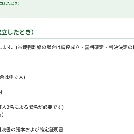
成立したとき）
成立したとき）
ます。(※裁判離婚の場合は調停成立・審判確定・判決決定の
合は申立人)
村
証人2名による署名が必要です)
)
判決書の謄本および確定証明書