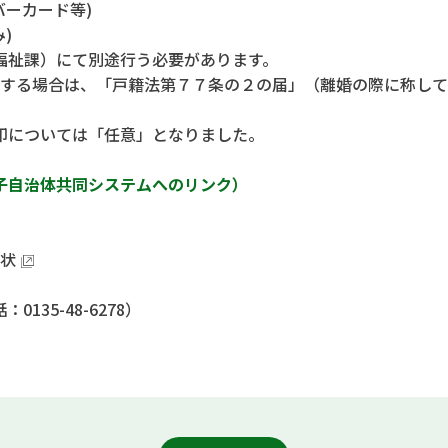
バーカード等)
)
祉課）にて別途行う必要があります。
する場合は、「戸籍法第７７条の２の届」（離婚の際に称して
印については「任意」となりました。
子自治体共同システムへのリンク）
状
話：0135-48-6278）