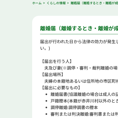
ホーム
くらしの情報
離婚届（離婚するとき・離婚が
離婚届（離婚するとき・離婚が
届出が行われた日から法律の効力が発生し
い。)
【届出を行う人】
夫及び妻(※調停・審判・裁判離婚の場
【届出場所】
夫婦の本籍地あるいは住所地の市区町
【届出に必要なもの】
離婚届書(協議離婚の場合は成人の
戸籍謄本(本籍が赤井川村以外のとき
調停離婚:調停調書の謄本
審判または判決離婚:審判書または