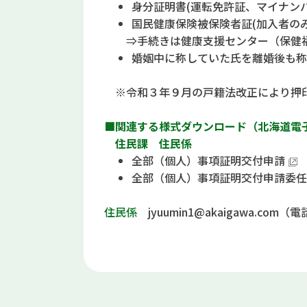
身分証明書(運転免許証、マイナン
国民健康保険被保険者証(加入者のみ
⇒手続きは健康支援センター（保健福
婚姻中に称していた氏を離婚後も称
※令和３年９月の戸籍法改正により押
■関連する様式ダウンロード（北海道電
住民課 住民係
全部（個人）事項証明交付申請
全部（個人）事項証明交付申請委任
住民係
jyuumin1@akaigawa.com（電