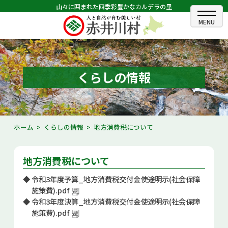
山々に囲まれた四季彩豊かなカルデラの里
ホーム
むらのできごと
くらしの情報
むらのプロフィール
くらしの情報
ホーム
くらしの情報
地方消費税について
村長室
地方消費税について
ふるさと納税
◆
令和3年度予算_地方消費税交付金使途明示(社会保障
観光・イベント情報
施策費).pdf
◆
令和3年度決算_地方消費税交付金使途明示(社会保障
あかいがわ広報
施策費).pdf