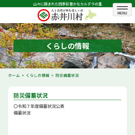
山々に囲まれた四季彩豊かなカルデラの里
ホーム
むらのできごと
くらしの情報
むらのプロフィール
くらしの情報
ホーム
くらしの情報
防災備蓄状況
村長室
防災備蓄状況
ふるさと納税
〇令和７年度備蓄状況公表
観光・イベント情報
備蓄状況
あかいがわ広報