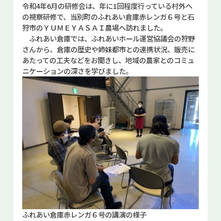
令和
4
年
6
月の研修会は、年に
1
回程度行っている村外へ
お問い合せ
の視察研修で、当別町のふれあい倉庫赤レンガ６号と石
狩市のＹＵＭＥＹＡＳＡＩ農場へ訪れました。
Select Language
▼
ふれあい倉庫では、ふれあいホール運営協議会の狩野
さんから、倉庫の歴史や姉妹都市との連携状況、販売に
あたっての工夫などをお聞きし、地域の農家とのコミュ
ニケーションの深さを学びました。
ふれあい倉庫赤レンガ６号の講演の様子