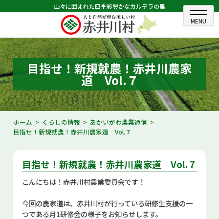
山々に囲まれた四季彩豊かなカルデラの里
ホーム
むらのできごと
目指せ！新規就農！赤井川農家
道 Vol.７
むらのプロフィール
くらしの情報
ホーム
くらしの情報
あかいがわ農業通信
目指せ！新規就農！赤井川農家道 Vol.７
村長室
ふるさと納税
目指せ！新規就農！赤井川農家道 Vol.７
観光・イベント情報
こんにちは！赤井川村農業委員会です！
今回の農家道は、赤井川村が行っている研修生支援の一
あかいがわ広報
つである月
1
研修会の様子をお知らせします。