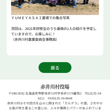
ＹＵＭＥＹＡＳＡＩ農場での集合写真
次回は、
2021
年研修生のうち最後の
1
人の紹介を予定し
ていますので、お楽しみに！
（赤井川村農業委員会事務局）
戻る
〒046-0592 北海道余市郡赤井川村字赤井川74番地2 TEL0135-34-
6211 FAX0135-34-6644
赤井川村はその四方を山々に囲まれた「カルデラ」の里。さわやか
な風が吹き渡るこの里には、人々の情熱とパワーがあふれていま