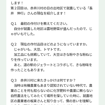
します！
お問い合せ
第２回目は、赤井川村の日の出地区で就農している「長
井 伸行」さんの現在を紹介します！
Select Language
▼
Ｑ１ 最初の作付けを教えてください。
自分が就農した地区は露地野菜が盛んだったので、じ
ゃがいもでした。
Ｑ２ 現在の作付品目はどのようになっていますか。
じゃがいも、大豆、トマトです。
加工品にも挑戦していて、大豆はきな粉やきな粉ねじ
りを作っています。
あと、道の駅のジェラートとコラボして、きな粉味を
作ったこともあります。
Ｑ３ 赤井川村に来たきっかけは何ですか？
当時は有機農業もあまり認知されていない時代で、農
業のことを何も知らないのに化学肥料や農薬に頼らない
自然農法をしてみたくて場所を探していた時に、就農地
区の農業者の板東さんと知り合って、僕の思いを理解し