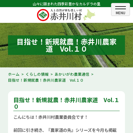
山々に囲まれた四季彩豊かなカルデラの里
ホーム
むらのできごと
目指せ！新規就農！赤井川農家
道 Vol.１０
むらのプロフィール
くらしの情報
ホーム
くらしの情報
あかいがわ農業通信
目指せ！新規就農！赤井川農家道 Vol.１０
村長室
ふるさと納税
目指せ！新規就農！赤井川農家道 Vol.１
０
観光・イベント情報
こんにちは！赤井川村農業委員会です！
あかいがわ広報
前回に引き続き、『農家道の先』シリーズを今月も掲載