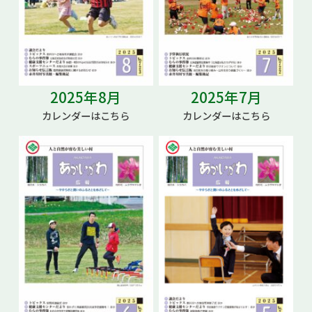
お問い合せ
Select Language
▼
2025年8月
2025年7月
カレンダーはこちら
カレンダーはこちら