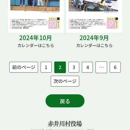
2024年10月
2024年9月
カレンダーはこちら
カレンダーはこちら
前のページ
1
3
4
6
2
…
次のページ
戻る