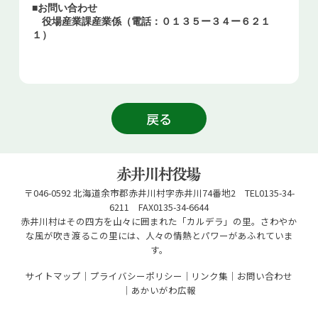
■お問い合わせ
役場産業課産業係（電話：０１３５ー３４ー６２１
１）
戻る
〒046-0592 北海道余市郡赤井川村字赤井川74番地2 TEL0135-34-
6211 FAX0135-34-6644
赤井川村はその四方を山々に囲まれた「カルデラ」の里。さわやか
な風が吹き渡るこの里には、人々の情熱とパワーがあふれていま
す。
サイトマップ
プライバシーポリシー
リンク集
お問い合わせ
あかいがわ広報