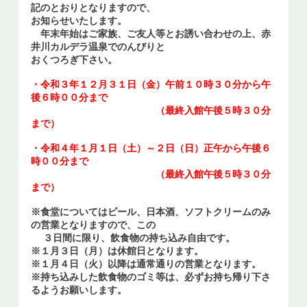
記のとおりとなりますので、
お問い合せ
お知らせいたします。
年末年始はご家族、ご友人等とお誘い合わせの上、赤
井川カルデラ温泉でのんびりと
Select Language
▼
おくつろぎ下さい。
・令和３年１２月３１日（金）午前１０時３０分から午
後６時００分まで
（最終入館午後５時３０分
まで）
・令和４年１月１日（土）～２日（日）正午から午後６
時００分まで
（最終入館午後５時３０分
まで）
※食堂についてはビール、日本酒、ソフトクリームのみ
の営業となりますので、この
３日間に限り、飲食物の持ち込み自由です。
※１月３日（月）は休館日となります。
※１月４日（火）以降は通常通りの営業となります。
※持ち込みした飲食物のゴミ等は、必ずお持ち帰り下さ
るようお願いします。