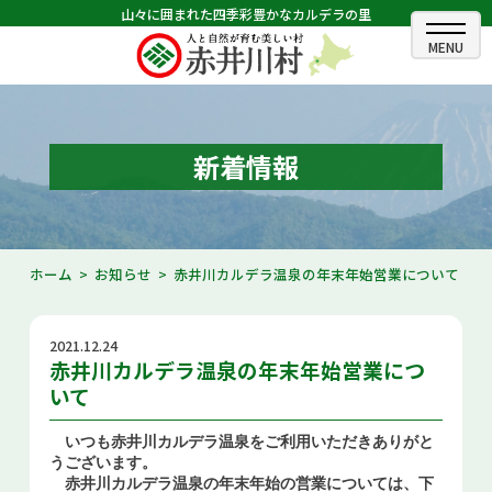
山々に囲まれた四季彩豊かなカルデラの里
ホーム
むらのできごと
新着情報
むらのプロフィール
くらしの情報
ホーム
お知らせ
赤井川カルデラ温泉の年末年始営業について
村長室
2021.12.24
ふるさと納税
赤井川カルデラ温泉の年末年始営業につ
いて
観光・イベント情報
いつも赤井川カルデラ温泉をご利用いただきありがと
あかいがわ広報
うございます。
赤井川カルデラ温泉の年末年始の営業については、下