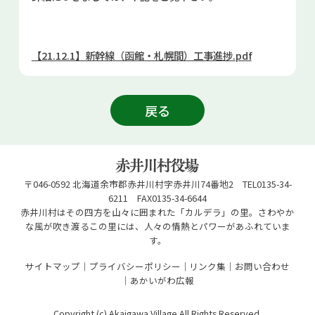
お問い合せ
Select Language
▼
【21.12.1】新幹線（函館・札幌間）工事進捗.pdf
戻る
〒046-0592 北海道余市郡赤井川村字赤井川74番地2 TEL0135-34-
6211 FAX0135-34-6644
赤井川村はその四方を山々に囲まれた「カルデラ」の里。さわやか
な風が吹き渡るこの里には、人々の情熱とパワーがあふれていま
す。
サイトマップ
プライバシーポリシー
リンク集
お問い合わせ
あかいがわ広報
Copyright (c) Akaigawa Village All Rights Reserved.