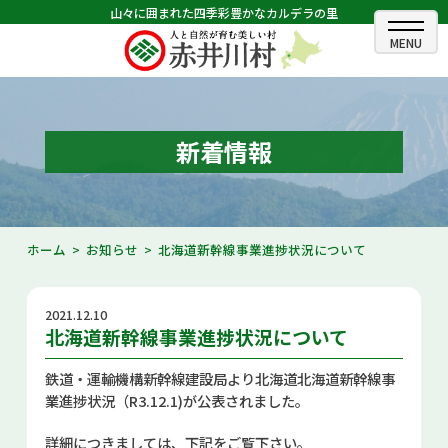
山々に囲まれた四季彩豊かなカルデラの里
ホーム
むらのできごと
新着情報
むらのプロフィール
くらしの情報
ホーム
お知らせ
北海道新幹線事業進捗状況について
村長室
2021.12.10
ふるさと納税
北海道新幹線事業進捗状況について
観光・イベント情報
鉄道・運輸機構新幹線建設局より北海道北海道新幹線事
業進捗状況（R3.12.1)が公表されました。
あかいがわ広報
詳細につきましては、下記をご覧下さい。