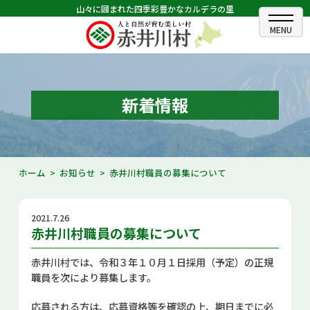
山々に囲まれた四季彩豊かなカルデラの里
ホーム
むらのできごと
新着情報
むらのプロフィール
くらしの情報
ホーム
お知らせ
赤井川村職員の募集について
村長室
2021.7.26
ふるさと納税
赤井川村職員の募集について
観光・イベント情報
赤井川村では、令和３年１０月１日採用（予定）の正規
職員を次により募集します。
あかいがわ広報
応募される方は、応募資格等を確認の上、期日までに必