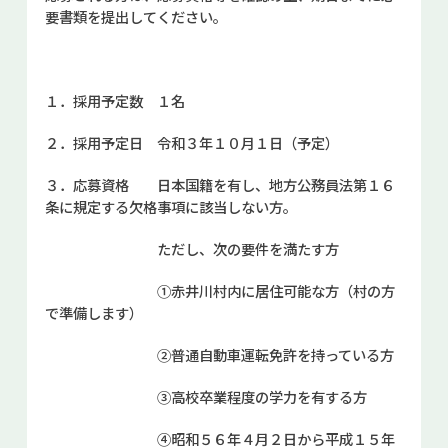
要書類を提出してください。
お問い合せ
Select Language
▼
１．採用予定数 １名
２．採用予定日 令和３年１０月１日（予定）
３．応募資格 日本国籍を有し、地方公務員法第１６
条に規定する欠格事項に該当しない方。
ただし、次の要件を満たす方
①赤井川村内に居住可能な方（村の方
で準備します）
②普通自動車運転免許を持っている方
③高校卒業程度の学力を有する方
④昭和５６年４月２日から平成１５年