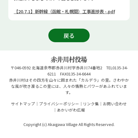
お問い合せ
【20.7.1】新幹線（函館・札幌間）工事進捗表 -.pdf
Select Language
▼
戻る
〒046-0592 北海道余市郡赤井川村字赤井川74番地2 TEL0135-34-
6211 FAX0135-34-6644
赤井川村はその四方を山々に囲まれた「カルデラ」の里。さわやか
な風が吹き渡るこの里には、人々の情熱とパワーがあふれていま
す。
サイトマップ
プライバシーポリシー
リンク集
お問い合わせ
あかいがわ広報
Copyright (c) Akaigawa Village All Rights Reserved.