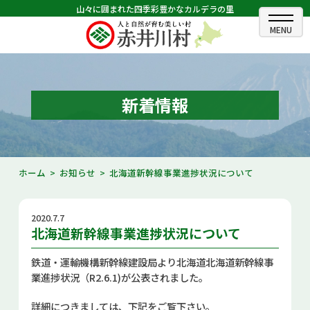
山々に囲まれた四季彩豊かなカルデラの里
ホーム
むらのできごと
新着情報
むらのプロフィール
くらしの情報
ホーム
お知らせ
北海道新幹線事業進捗状況について
村長室
2020.7.7
ふるさと納税
北海道新幹線事業進捗状況について
観光・イベント情報
鉄道・運輸機構新幹線建設局より北海道北海道新幹線事
業進捗状況（R2.6.1)が公表されました。
あかいがわ広報
詳細につきましては、下記をご覧下さい。