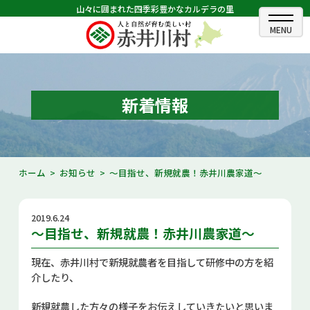
山々に囲まれた四季彩豊かなカルデラの里
ホーム
むらのできごと
新着情報
むらのプロフィール
くらしの情報
ホーム
お知らせ
～目指せ、新規就農！赤井川農家道～
村長室
2019.6.24
ふるさと納税
～目指せ、新規就農！赤井川農家道～
観光・イベント情報
現在、赤井川村で新規就農者を目指して研修中の方を紹
介したり、
あかいがわ広報
新規就農した方々の様子をお伝えしていきたいと思いま